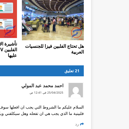
تأشيرة ال
هل تحتاج الفلبين فيزا للجنسيات
العربية
عليها
21 تعليق
احمد محمد عبد المولي
25/04/2025 في 12:41 ص
السلام عليكم ما الشروط التي يجب ان افعلها س
فلبينية ما الذي يجب هي ان تفعله وهل سيكلفني ويك
رد