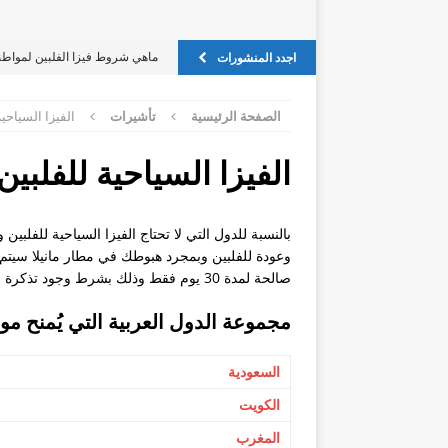
ماهي شروط فيزا الفلبين لمواطن
اجدد المنشورات
اين يمكن تسجيل عقد الاجار في ف
الصفحة الرئيسية
تأشيرات
الفيزا السياحي
فيزا للفليبين للسوريين
فيزا للفليبين للسوريين
الفيزا السياحية للفلبي
Oec للخادمة الفلبينية
الدول المسموحه لجواز الفلبين
بالنسبة للدول التي لا تحتاج الفيزا السياحية للفلب
وعودة للفلبين وبمجرد هبوطك في مطار مانيلا سيتم
كيف يمكن تقديم طلب on line
صالحة لمدة 30 يوم فقط وذلك بشرط وجود تذكرة عودة لموطنك وجواز سفر صالح لمدة لا تقل عن ستة أشهر.
إستفسار حول الفيزا بالنسبة للس
مجموعة الدول العربية التي يُمنح مو
صلاحية الفيزا؟
هل توافق السلطات السعودية على
السعودية
مسيحية في طلب الاستقدام؟
الكويت
جزيرة بروكاي
المغرب