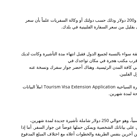
يبلغ متوسط سعر تأشيرة الفلبين السياحية بين 150 و200 دولار وذلك حسب دولتك أو وكالة السفريات علماً بأن سعر
عدة
 بقليل من سعر السفارة الفلبينية في بلدك.
معهم فلبينيات
قة سواء بالنسبة لجميع الدول فقبل انتهاء مدة التأشيرة وكانت لديك
ه لأقرب مكتب هجرة في مكان تواجدك في
Immigration Of وهو موجود في كافة المدن الرئيسية. وهناك أحضر جواز سفرك ونسخة عنه
 الفلبين.
في مكتب الهجرة أطلب منهم استمارة تجديد التأشيرة السياحية Tourism Visa Extension Application املأ البيانات
حة لمدة شهرين.
عندما تقوم بالتجديد لأول مرة سيتم دفع مبلغ كبير نسبياً، وهو حوالي 250 دولار شاملة تأشيرة جديدة لمدة شهرين،
لى بياناتك الشخصية ويمكن حملها عوضاً عن جواز السفر. أما إذا
 آخرين بنفس الطريقة والخطوات أعلاه مع اختلاف المبلغ المدفوع