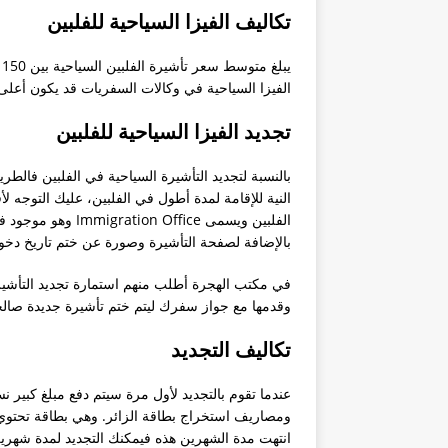
دراسة العلاج الطبيعي
تكاليف الفيزا السياحية للفلبين
زواج مغربية من سعودي
موقع فارابينو الفلبين ارجو المسا
الفيزا السياحية في وكالات السفريات قد يكون أعلى
ليش اغلب الامريكان والاوروبيين 
تجديد الفيزا السياحية للفلبين
تأشيره الفلبين في عام 2018
بالنسبة لتجديد التأشيرة السياحية في الفلبين فالطري
تمديد تاشيرة
النية للإقامة لمدة أطول في الفلبين، عليك التوج
الفلبين ويسمى fice
بالإضافة لصفحة التأشيرة وصورة عن ختم تاريخ دخول
وقدمها مع جواز سفرك ليتم ختم تأشيرة جديدة صال
تكاليف التجديد
ومصاريف استخراج بطاقة الزائر. وهي بطاقة تحتوي ع
انتهت مدة الشهرين هذه فيمكنك التجديد لمدة شهرين