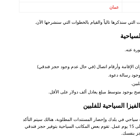
٢٠١٩
عمان
لزواج
التي سنذكرها تالياً والقيام بالخطوات التي سنشرحها الآن.
نية و يوجد طفل و يرغب في الإقامة في الفلبين
لسياحية
ان الإقامة وأرقام اتصال (في حال عدم وجود حجز فندقي)
ود رسالة دعوة.
لبناني
ة الفلبين
 بوجود متوسط مبلغ يعادل ألف دولار على الأقل.
يزا السياحية للفلبين
ينية
ب سياحي في بلدك وإحضار المستندات المطلوبة، هنالك سيتم التأكد
مانيلا
من مستنداتك وستصدر تأشيرتك بعد التقديم بعد 5 إلى 15 يوم عمل. تقوم بعض المكاتب السياحية بتوفير حجز فندقي
جز بنفسك.