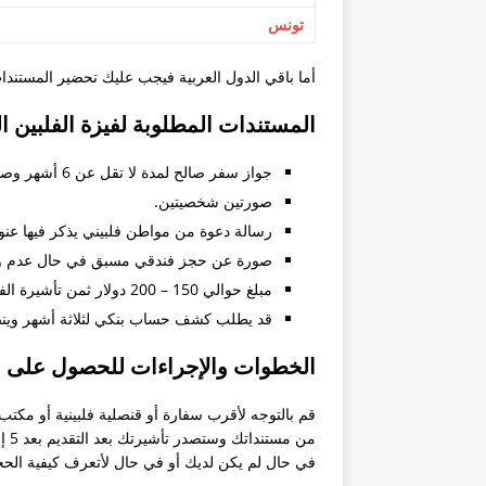
سؤال عن متطلبات جامعة باقيو لعام ٢٠١٨ – 
تونس
كيف احصل على شهادة العزوبية ل
أما باقي الدول العربية فيجب عليك تحضير المستندات 
الأوراق المطلوبة للمتزوج من فلب
المستندات المطلوبة لفيزة الفلبين ا
استشاره تاشيره من المانيا
دراسة القانون في الفلبين
جواز سفر صالح لمدة لا تقل عن 6 أشهر وصورة عنه.
صورتين شخصيتين.
تجديد باسبور
رسالة دعوة من مواطن فلبيني يذكر فيها عنو
طلب مشوره ومساعدة
صورة عن حجز فندقي مسبق في حال عدم وج
حصول على فيزا الي الفلبين و انا 
مبلغ حوالي 150 – 200 دولار ثمن تأشيرة الفلبين.
طريقة حصول الجزائري على تأشير
قد يطلب كشف حساب بنكي لثلاثة أشهر وينصح
بوراكاي
الخطوات والإجراءات للحصول على الف
الزواج والحصول على الاقامة الفلب
قم بالتوجه لأقرب سفارة أو قنصلية فلبينية أو مكت
اريد عناوين الفنادق الاقتصادية في 
دراسة الطب في الفلبين
في حال لم يكن لديك أو في حال لأتعرف كيفية الح