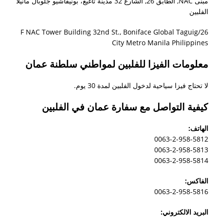
مبنى NAC, الطابق 26, الشارع 32 مدينة تاغيغ، بونيفاشيو جلوبال مانيلا
صلاحية الفيزا؟
الفلبين
هل توافق السلطات السعودية على استقدام زوجة
26/F NAC Tower Building 32nd St., Boniface Global Taguig
كاثوليكية متزوجة من مسلم؟ و هل ذلك يتطلب اختيار
City Metro Manila Philippines
مسيحية في طلب الاستقدام؟
معلومات الفيزا للفلبين لمواطني سلطنة عمان
جزيرة بروكاي
لا تحتاج فيزا سياحية لدخول الفلبين لمدة 30 يوم.
سؤال عن متطلبات جامعة باقيو لعام ٢٠١٨ – ٢٠١٩
كيفية التواصل مع سفارة عمان في الفلبين
كيف احصل على شهادة العزوبية للزواج
الأوراق المطلوبة للمتزوج من فلبنية و يوجد طفل و
الهاتف:
0063-2-958-5812
يرغب في الإقامة في الفلبين
0063-2-958-5813
استشاره تاشيره من المانيا
0063-2-958-5814
دراسة القانون في الفلبين
الفاكس:
تجديد باسبور
0063-2-958-5816
طلب مشوره ومساعدة
البريد الالكتروني: