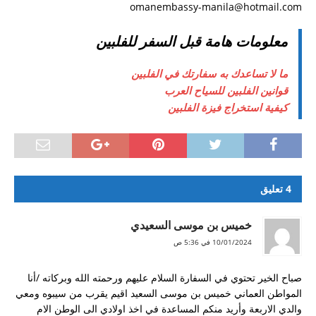
omanembassy-manila@hotmail.com
حصول على فيزا الي الفلبين و انا لبناني
طريقة حصول الجزائري على تأشيرة الفلبين
معلومات هامة قبل السفر للفلبين
بوراكاي
ما لا تساعدك به سفارتك في الفلبين
الزواج والحصول على الاقامة الفلبينية
قوانين الفلبين للسياح العرب
اريد عناوين الفنادق الاقتصادية في مانيلا
كيفية استخراج فيزة الفلبين
دراسة الطب في الفلبين
دراسة العلاج الطبيعي
زواج مغربية من سعودي
4 تعليق
موقع فارابينو الفلبين ارجو المساعدة
خميس بن موسى السعيدي
ليش اغلب الامريكان والاوروبيين معهم فلبينيات
10/01/2024 في 5:36 ص
تأشيره الفلبين في عام 2018
تمديد تاشيرة
صباح الخير تحتوي في السفارة السلام عليهم ورحمته الله وبركاته /أنا
المواطن العماني خميس بن موسى السعيد اقيم يقرب من سيبوه ومعي
والدي الاربعة وأريد منكم المساعدة في اخذ اولادي الى الوطن الام