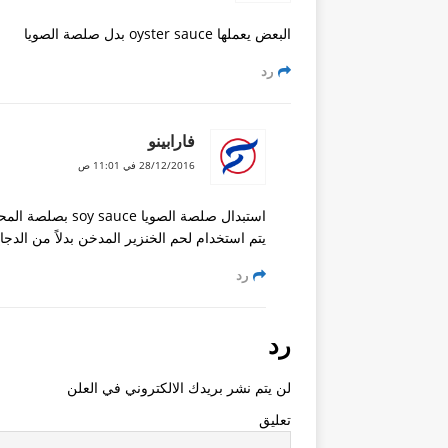
البعض يعملها oyster sauce بدل صلصة الصويا
رد
فارابينو
28/12/2016 في 11:01 ص
يتم استخدام لحم الخنزير المدخن بدلاً من الدجاج. ايضاً oyster sauce ليس من مكونات المطبخ ا
رد
رد
لن يتم نشر بريدك الالكتروني في العلن
تعليق