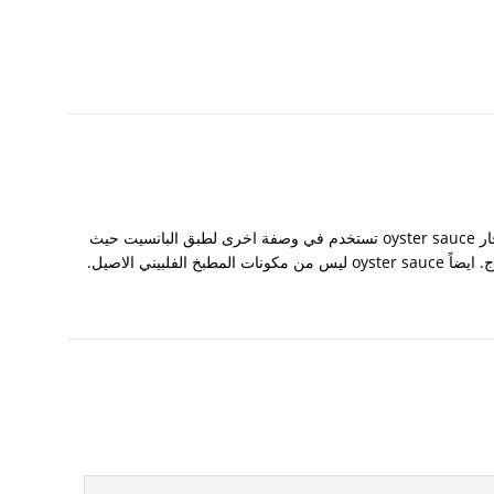
استبدال صلصة الصويا soy sauce بصلصة المحار oyster sauce تستخدم في وصفة اخرى لطبق البانسيت حيث
لفلبيني الاصيل.