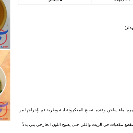
٢٠١٩
لزواج
نية و يوجد طفل و يرغب في الإقامة في الفلبين
لبناني
ة الفلبين
ينية
غمره بماء ساخن وعندما تصبح المعكرونة لينة وطرية قم بإخراجها من
مانيلا
قطع مكعبات في الزيت واقلي حتى يصبح اللون الخارجي بني بدلاً