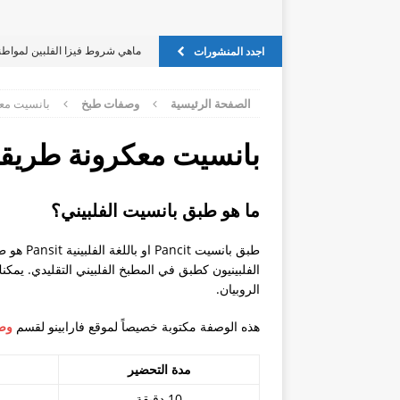
ماهي شروط فيزا الفلبين لمواطن
اجدد المنشورات
اين يمكن تسجيل عقد الاجار في ف
الصفحة الرئيسية
وصفات طبخ
بانسيت معك
فيزا للفليبين للسوريين
فيزا للفليبين للسوريين
بانسيت معكرونة طريقة 
Oec للخادمة الفلبينية
الدول المسموحه لجواز الفلبين
ما هو طبق بانسيت الفلبيني؟
كيف يمكن تقديم طلب on line
طبق بانسي
إستفسار حول الفيزا بالنسبة للس
الفلبينيون كطبق في المطبخ الفلبيني التقليدي. يمك
الروبيان.
صلاحية الفيزا؟
هل توافق السلطات السعودية على
هذه الوصفة مكتوبة خصيصاً لموقع فارابينو لقسم
وصف
مسيحية في طلب الاستقدام؟
مدة التحضير
جزيرة بروكاي
10 دقيقة