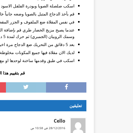
دراسة العلاج الطبيعي
اسكب صلصلة الصويا وبودرة الفلفل الاسود 
زواج مغربية من سعودي
قم بأخذ الدجاج المتبل بالصويا وضعه جانباً خار
في نفس المقلاة ضع الملفوف و الجزر المقط
موقع فارابينو الفلبين ارجو المسا
عندما يصبح مزيج الخضار طري قم بإضافة الن
ليش اغلب الامريكان والاوروبيين 
وسمك الروبيان (الجمبري) ثم حرك لمدة 5 دقائق بدون اضافة اي زيت.
تأشيره الفلبين في عام 2018
بعد 5 دقائق من التحريك ضع الدجاج مرة اخرى في المقلاة وحرك جميع المكونات لمدة 5 دقائق.
لديك الان مقلاة فيها جميع المكونات مخلوطة
تمديد تاشيرة
اسكب في طبق وقدمها ساخنة لوحدها او مع الا
قم بتقييم هذا 
تعليقين
Cello
28/12/2016 في 10:58 ص