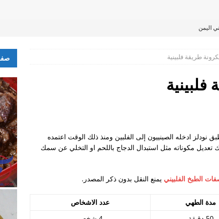
ي اليمن
لبين ليكن ضمان لي ً؟
رونة طريقة فلبينية
صفح
فلبينية
ت Pancit او باللغة الفلبينية Pansit هو طبق نودلز ادخله الصينييون إلى الفلبين ومنذ ذلك الوقت اعتمده
عوديين
نك تعديل مكوناته مثل استبدال الدجاج باللحم او التخلي عن سمك
 استقدام زوجة كاثوليكية متزوجة من مسلم؟ و هل ذلك يتطلب اختيار
ات الطبخ الفلبيني
يمنع النقل بدون ذكر المصدر.
مدة الطهي
عدد الاشخاص
50 دقيقة
4 شخص