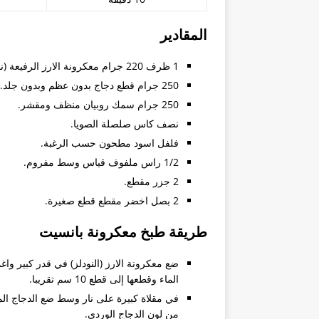
سؤال عن متطلبات جامعة باقيو لعام ٢٠١٨ – 
المقادير
كيف احصل على شهادة العزوبية ل
الأوراق المطلوبة للمتزوج من فلب
1 ظرف 220 جرام معكرونة الارز الرفيعة (نودلز).
250 جرام قطع دجاج بدون عظم وبدون جلد.
استشاره تاشيره من المانيا
250 جرام سمك روبيان منظف ومقشر.
دراسة القانون في الفلبين
نصف كاس صلصلة الصويا.
تجديد باسبور
فلفل اسود مطحون حسب الرغبة.
طلب مشوره ومساعدة
1/2 راس ملفوف قياس وسط مفروم.
2 جزر مقطع.
حصول على فيزا الي الفلبين و انا 
2 بصل اخضر مقطع قطع صغيرة.
طريقة حصول الجزائري على تأشير
طريقة طبخ معكرونة بانسيت
بوراكاي
الزواج والحصول على الاقامة الفلب
ضع معكرونة الارز (النودلز) في قدر كبير وا
الماء وقطعها إلى قطع 10 سم تقريبا.
اريد عناوين الفنادق الاقتصادية في 
في مقلاة كبيرة على نار وسط ضع الدجاج الم
دراسة الطب في الفلبين
من لون الدجاج الوردي.