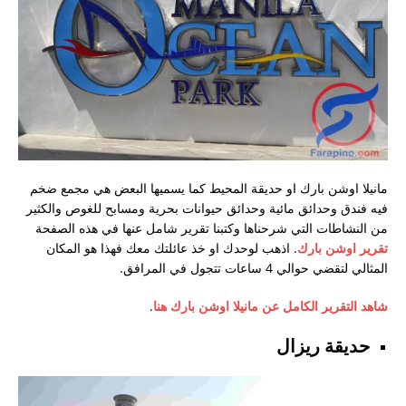
مانيلا اوشن بارك او حديقة المحيط كما يسميها البعض هي مجمع ضخم
فيه فندق وحدائق مائية وحدائق حيوانات بحرية ومسابح للغوص والكثير
من النشاطات التي شرحناها وكتبنا تقرير شامل عنها في هذه الصفحة
تقرير اوشن بارك
. اذهب لوحدك او خذ عائلتك معك فهذا هو المكان
المثالي لتقضي حوالي 4 ساعات تتجول في المرافق.
شاهد التقرير الكامل عن مانيلا اوشن بارك هنا
.
حديقة ريزال