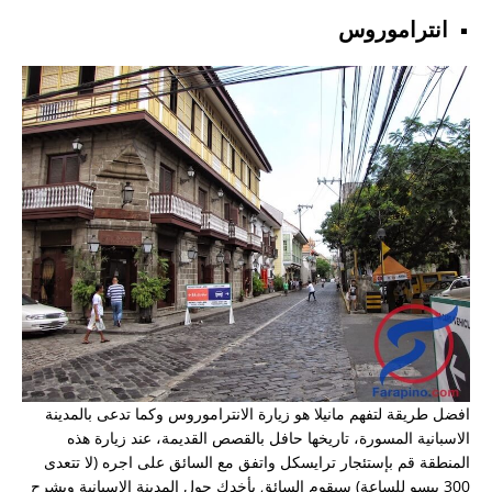
حصول على فيزا الي الفلبين و انا لبناني
انتراموروس
طريقة حصول الجزائري على تأشيرة الفلبين
بوراكاي
الزواج والحصول على الاقامة الفلبينية
اريد عناوين الفنادق الاقتصادية في مانيلا
دراسة الطب في الفلبين
دراسة العلاج الطبيعي
زواج مغربية من سعودي
موقع فارابينو الفلبين ارجو المساعدة
ليش اغلب الامريكان والاوروبيين معهم فلبينيات
تأشيره الفلبين في عام 2018
افضل طريقة لتفهم مانيلا هو زيارة الانتراموروس وكما تدعى بالمدينة
تمديد تاشيرة
الاسبانية المسورة، تاريخها حافل بالقصص القديمة، عند زيارة هذه
المنطقة قم بإستئجار ترايسكل واتفق مع السائق على اجره (لا تتعدى
300 بيسو للساعة) سيقوم السائق بأخدك حول المدينة الاسبانية ويشرح