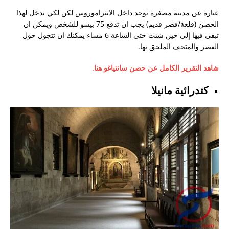
عبارة عن مدينة مصغرة توجد داخل الانتراموروس لكن لكي تدخل لهذا
الحصن (قلعة/قصر قديم) يجب ان تدفع 75 بيسو للشخص ويمكن ان
تبقى فيها إلى حين شئت حتى الساعة 6 مساء يمكنك ان تتجول حول
القصر والمتحف الملحق بها.
شاهد التقرير الكامل عن حصن سانتياغو هنا.
كتدرائية مانيلا