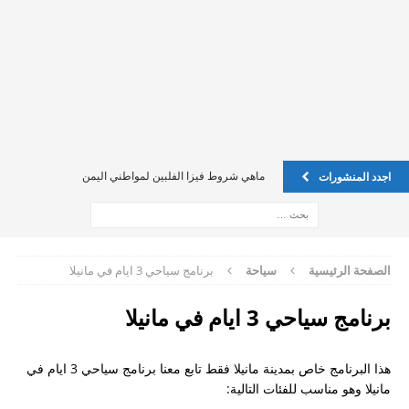
ماهي شروط فيزا الفلبين لمواطني اليمن
اجدد المنشورات
اين يمكن تسجيل عقد الاجار في فلبين ليكن ضمان لي ً؟
فيزا للفليبين للسوريين
فيزا للفليبين للسوريين
الصفحة الرئيسية
سياحة
برنامج سياحي 3 ايام في مانيلا
Oec للخادمة الفلبينية
برنامج سياحي 3 ايام في مانيلا
الدول المسموحه لجواز الفلبين
كيف يمكن تقديم طلب on line
هذا البرنامج خاص بمدينة مانيلا فقط تابع معنا برنامج سياحي 3 ايام في
مانيلا وهو مناسب للفئات التالية:
إستفسار حول الفيزا بالنسبة للسعوديين