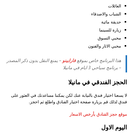
صلاحية الفيزا؟
العائلات
الشباب والاصدقاء
هل توافق السلطات السعودية على استقدام زوجة
حديقة مائية
كاثوليكية متزوجة من مسلم؟ و هل ذلك يتطلب اختيار
زيارة للسينما
مسيحية في طلب الاستقدام؟
محبي التسوق
جزيرة بروكاي
محبي الاثار والفنون
سؤال عن متطلبات جامعة باقيو لعام ٢٠١٨ – ٢٠١٩
هذا البرنامج خاص بموقع
فارابينو
– يمنع النقل بدون ذكر المصدر
كيف احصل على شهادة العزوبية للزواج
– برنامج سياحي 3 ايام في مانيلا
الأوراق المطلوبة للمتزوج من فلبنية و يوجد طفل و
الحجز الفندقي في مانيلا
يرغب في الإقامة في الفلبين
لا يسعنا اختيار فندق بالنيابة عنك لكن يمكننا مساعدتك في العثور على
استشاره تاشيره من المانيا
فندق لذلك قم بزيارة صفحة اختيار الفنادق واطلع ثم احجز.
دراسة القانون في الفلبين
موقع حجز الفنادق بأرخص الاسعار
تجديد باسبور
اليوم الاول
طلب مشوره ومساعدة