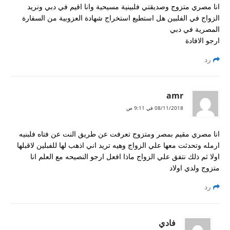
انا مصري متزوج وصديقتي فلبينية مسيحية وانا اقيم في دبي ونريد
الزواج في الفلبين هل استطيع استخراج شهادة العزوبية من السفارة
المصرية في دبي
ارجو الافادة
رد
amr
08/11/2018 في 9:11 ص
انا مصري مقيم بمصر ومتزوج تعرفت عن طريق النت عن فتاه فلبنيه
ارمله وتحدثت معها علي الزواج وهيه تريد اني اذهب لها للفبلين لاقبلها
اولا ثم ذلك نتفق علي الزواج ماذا افعل ارجو النصيحه مع العلم انا
متزوج ولدي اولاد
رد
فادي