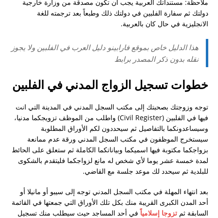
ملاحظة: مستنداتك العربية يجب ان تكون مصدقة من وزارة خارجية
حصول على فيزا الي الفلبين و انا لبناني
دولتك ثم سفارة الفلبين في دولتك ذلك وطبعاً بعد ترجمته للغة
طريقة حصول الجزائري على تأشيرة الفلبين
الانجليزية في حال كان بالعربية.
بوراكاي
هذا الدليل خاص بموقع فارابينو دليل العرب في الفلبين ولا يجوز
الزواج والحصول على الاقامة الفلبينية
نقله بدون ذكر المصدر برابط
اريد عناوين الفنادق الاقتصادية في مانيلا
خطوات تسجيل الزواج المدني في الفلبين
دراسة الطب في الفلبين
دراسة العلاج الطبيعي
توجه وزوجتك بصحبتك إلى مكتب السجل المدني في المدينة التي انت
فيها في الفلبين (Civil Register) واطلب من الموظف تزويجكما مدنيا،
زواج مغربية من سعودي
وسيساعدونكما بالتفاصيل ثم سيحددون لكم الأوراق المطلوبة
موقع فارابينو الفلبين ارجو المساعدة
سيستخرج الموظفون في مكتب السجل المدني ورقة عدم ممانعة
بزواجكما مكتوبة فيها اسميكما وبياناتكما الكاملة ثم ستعلق على الحائط
ليش اغلب الامريكان والاوروبيين معهم فلبينيات
لمدة خمسة عشر يوما لأي شخص له مانع لزواجكما فليتقدم بالشكوى
تأشيره الفلبين في عام 2018
للبلدية ثم سيحدد لك موعد جلسة مع القاضي.
تمديد تاشيرة
بعد انتهاء المهلة في مكتب السجل المدني توجه إلى سيبو أو مانيلا أو
أحد المدن الكبرى القريبة منك بكل تلك الأوراق التي جمعتها في القائمة
السابقة ثم
تزوجا إسلامياً
في أحد المساجد حيث سيطلب منك تسجيل