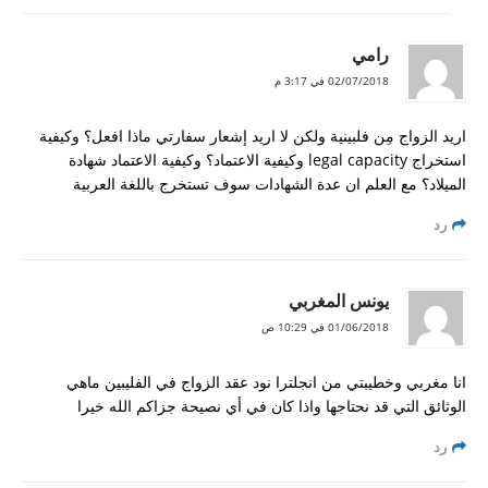
رامي
02/07/2018 في 3:17 م
اريد الزواج مِن فلبينية ولكن لا اريد إشعار سفارتي ماذا افعل؟ وكيفية
استخراج legal capacity وكيفية الاعتماد؟ وكيفية الاعتماد شهادة
الميلاد؟ مع العلم ان عدة الشهادات سوف تستخرج باللغة العربية
رد
يونس المغربي
01/06/2018 في 10:29 ص
انا مغربي وخطيبتي من انجلترا نود عقد الزواج في الفليبين ماهي
الوثائق التي قد نحتاجها واذا كان في أي نصيحة جزاكم الله خيرا
رد