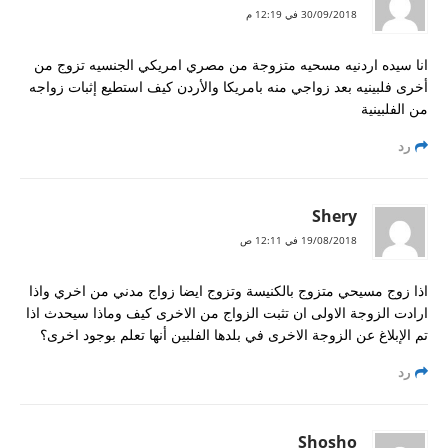
30/09/2018 في 12:19 م
انا سيده اردنيه مسحيه متزوجة من مصري امريكي الجنسيه تزوج من
أخرى فلبينيه بعد زواجي منه بامريكا والأردن كيف استطيع إثبات زواجه
من الفلبينية
رد
Shery
19/08/2018 في 12:11 ص
اذا زوج مسيحي متزوج بالكنيسة وتزوج ايضا زواج مدني من اخري واذا
ارادت الزوجة الاولى ان تثبت الزواج من الاخرى كيف وماذا سيحدث اذا
تم الإبلاغ عن الزوجة الاخرى في بلدها الفلبين أنها تعلم بوجود اخرى؟
رد
Shosho