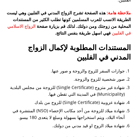
صلاحية الفيزا؟
ملاحظة هامة:
هذه الصفحة تشرح الزواج المدني في الفلبين وهي ليست
هل توافق السلطات السعودية على استقدام زوجة
الطريقة الانسب للعرب المسلمين كونها تطلب الكثير من المستندات
المحلية من زوجتك ومن دولتك. لذلك قم بزيارة صفحة
كاثوليكية متزوجة من مسلم؟ و هل ذلك يتطلب اختيار
الزواج الاسلامي
في الفلبين
فهي اسهل طريقة بنفس النتائج.
مسيحية في طلب الاستقدام؟
المستندات المطلوبة لإكمال الزواج
جزيرة بروكاي
المدني في الفلبين
سؤال عن متطلبات جامعة باقيو لعام ٢٠١٨ – ٢٠١٩
كيف احصل على شهادة العزوبية للزواج
جوازات السفر للزوج والزوجة و صور عنها.
الأوراق المطلوبة للمتزوج من فلبنية و يوجد طفل و
صور شخصية للزوج والزوجة.
شهادة غير متزوج (Single Certificate) للزوجة من مجلس البلدية
يرغب في الإقامة في الفلبين
(Municipality) في المدينة التي تقطن فيها.
استشاره تاشيره من المانيا
شهادة عزوبية (Single Certificate) للزوج من بلدك
دراسة القانون في الفلبين
شهادة ميلاد للزوجة من أحد مكاتب الإحصاء (NSO) المنتشرة في
أنحاء البلاد، ويتم استخراجها بسهولة ومبلغ لا يتعدى 180 بيسو.
تجديد باسبور
شهادة ميلاد الزوج او قيد مدني من دولتك.
طلب مشوره ومساعدة