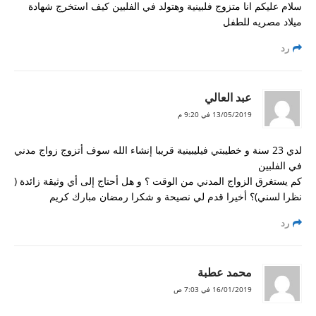
سلام عليكم انا متزوج فلبينية وهتولد في الفلبين كيف استخرج شهادة
ميلاد مصريه للطفل
رد
عبد العالي
13/05/2019 في 9:20 م
لدي 23 سنة و خطيبتي فيليبينية قريبا إنشاء الله سوف أتزوج زواج مدني
في الفلبين
كم يستغرق الزواج المدني من الوقت ؟ و هل أحتاج إلى أي وثيقة زائدة (
نظرا لسني)؟ أخيرا قدم لي نصيحة و شكرا رمضان مبارك كريم
رد
محمد عطبة
16/01/2019 في 7:03 ص