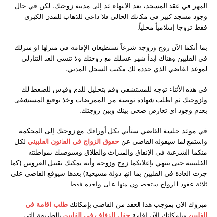
المهر في عقد المسجد، بعد الانتهاء عد إلى مدينة زوجتك. لكن في حال
وجود مسجد كبير في مكانك الحالي فلا داعي للذهاب للمدن الكبرى
فقط تزوجا إسلامياً محلياً.
بما أنكما الآن زوج وزوجة شرعاً تستطيعان الإقامة في منزلها او منزلك
في الفلبين وهناك ابدأ شهر عسلك مع زوجتك ولا تنسى العد التنازلي
لموعد القاضي الذي حدده لك مكتب السجل المدني.
في هذه الأثناء توجه للمستشفى وقم بتحليل للدم وقياس للضغط لك
ولزوجتك ثم اطلب شهادة توصية من الممرضات وخذ توقيع المستشفى
بعدم وجود اي تعارض صحي بينك وبين زوجتك.
في موعد جلسة القاضي ستأتي بكل أوراقك مع زوجتك إلى المحكمة
واستمع لما سيقوله القاضي عن
حقوق الزواج في القانون الفلبيني
لكل
منكما الشرعية في الإنفاق والميراث والطلاق وسيوصيك بمواطنته
الفلبينية حتى ينتهي بإعلانكما زوج وزوجة وأنه يمكنك تقبيل العروس (كما
جرت العادة في الفلبين بما انها دولة مسيحية) بعدها سيوقع القاضي على
ثلاثة عقود للزواج ستحصلون منها على واحده فقط.
مبروك الان بموجب هذا العقد من القاضي بإمكانك
طلب اقامة في
الفلبين
وبإمكانك الآن إقامة
حفل الزفاف في الفلبين
بالطريقة التي