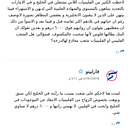
لاحظت الكثير من الفلبينيات اللاتي يشتغلن في الخليج و في الامارات
بالتحديد يتباهون بالمستوى والشهادة العلمية التي لديهن و الاستهزاء فيما
بينهن على الذين لا يتقنون الانجليزية و يعقشن المظاهر بصورة لاتوصف
رغم ان حياتهم في بلادهم اكثر تعاسه قبل و فيما بعد و الاسوأ من ذلك
ان معظمهن يقولون ان رواتبهم فوق ٦٠٠٠ درهم و بعدين تقولك ان
البنك يطالبها فلوس لأنها سحبت عالمكشوف. فسؤالي: هل الشعب
الفلبيني او الفلبينيات شعب مخادع لهالدرجه؟
رد
فارابينو
27/07/2018 في 5:11 م
لست هنا لاحكم على شعب بسبب ما رأيته في الخليج لكن سبق
ونوهت بخصوص الزواج من الفلبينيات الابتعاد عن الموجودات في
الخليج وابحث في الفلبين. لا يهمني راتبها و ٦٠٠٠ درهم لا تساوي
شي.
رد