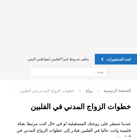
ماهي شروط فيزا الفلبين لمواطني اليمن
اجدد المنشورات
اين يمكن تسجيل عقد الاجار في فلبين ليكن ضمان لي ً؟
فيزا للفليبين للسوريين
فيزا للفليبين للسوريين
الصفحة الرئيسية
زواج
خطوات الزواج المدني في الفلبين
Oec للخادمة الفلبينية
خطوات الزواج المدني في الفلبين
الدول المسموحه لجواز الفلبين
كيف يمكن تقديم طلب on line
عندما تستقر على زوجتك المستقبلية او في حال كنت مرتبط بفتاة
فلبينية وانت حاليا في الفلبين فبادر إلى خطوات الزواج المدني في
إستفسار حول الفيزا بالنسبة للسعوديين
الفلبين: