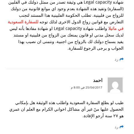
شهادة Legal capacity هي وثيقة تصدر من ممثل دولتك في الفلبين
(السفارة) وتفيد هذه الشهادة بعدم وجود اي موانع قانونية من دولتك
للزواج من فلبينية. تطلب الحكومة الفلبينية هذا المستند لتجنب
التعارض مع قوانين زواج الدول الاخرى لذلك توجه
للسفارة السعودية
في مانيلا
واطلب شهادة Legal capacity او شهادة مفادها بأنه ليس
لديك سجل مدني او قانون يمنعك من الزواج من فلبينية او مستند
يفيد بسماح دولتك لك بالزواج من اجنبية. ونتمنى ان نصيب بهذا
الجواب و يرجى الرجوع للسفارة.
رد
احمد
25/04/2017 في 8:00 م
طيب لو بطلع السفارة السعودية واطلب هذه الوثيقة هل بإمكاني
الحصول عليها منً غير اَي مشاكل اخواني الكرام مع العلم ان عمري
هو ٢٧ سنة أرجو الإفادة.
رد