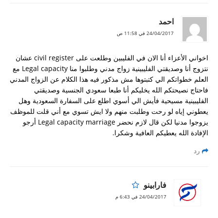
احمد
24/04/2017 في 11:58 ص
اخواني الأعزاء أنا الان في الفليبين وطلعت على civil register عشان
نتزوج أنا وصديقتي الفليبينية زواج مدني وطلبوا منا Legal capacity مع
العلم خطواتكم الي كتبتوها مش مذكور فيه هذا الكلام عن الزواج المدني
فاحتاج نصيحتكم الله يخليكم أنا طبعا سعودي الجنسية وصديقتي
الفليبينية مسيحية فأيش الي أسوي اطلع على السفارة السعودية وهل
يعطوني إياه لو رحت وطلبت منهم ولا ايش تسوي مع أني قلت للموظف
يزوجوا مدنيا لكن قال لازم نحضر Legal capacity marriage أرجو
الإفادة الله يعطيكم العافية وشكرا.
رد
فارابينو
24/04/2017 في 6:43 م