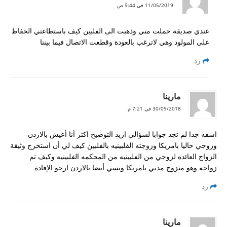
11/05/2019 في 9:44 ص
عندي صديقة حملت مني وذهبت الى الفلبين كيف باستطاعتي الحفاظ
على المولود وهي لاترغب بالعودة وقطعت الاتصال فيما بيننا
رد
مارينا
30/09/2018 في 7:21 م
اسفه جدا لم تجد جوابا لسؤالي اريد التوضيح اكتر أنا أعيش بالاردن
وزوجي حاليا بامريكا وزوجته الفلبينيه بالفلبين كيف لي أن استخرج وثيقة
الزواج العائده لزوجي من الفلبينيه من المحكمه الفلبينيه وكيف تم
زواجه وهو متزوج مدني بامريكا ونسي أيضا بالاردن ارجو الإفادة
رد
مارينا