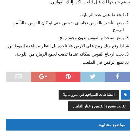
سيتم شرحها لك قبل اللعب لكن إليك القوانين.
حصول على فيزا الي الفلبين و انا لبناني
طريقة حصول الجزائري على تأشيرة الفلبين
الحفاظ على عدة الرماية.
يمنع التأشير بالقوس تجاه اي شخص حتى لو كان القوس خالياً من
بوراكاي
الرماح.
الزواج والحصول على الاقامة الفلبينية
يمنع استخدام القوس بدون وجود رمح.
اريد عناوين الفنادق الاقتصادية في مانيلا
اذا وقع منك رمح على الارض فلا تاخذه بل انتظر مساعدة الموظفين.
يجب ارجاع القوس لمكانه عندما تذهب لجمع الرماح من اللوحة.
دراسة الطب في الفلبين
يمنع الركض في الملعب.
دراسة العلاج الطبيعي
زواج مغربية من سعودي
موقع فارابينو الفلبين ارجو المساعدة
النشاطات السياحية في مترو مانيلا
ليش اغلب الامريكان والاوروبيين معهم فلبينيات
تقارير مصورة الفلبين واخبار الفلبين
تأشيره الفلبين في عام 2018
تمديد تاشيرة
مواضيع مشابهة