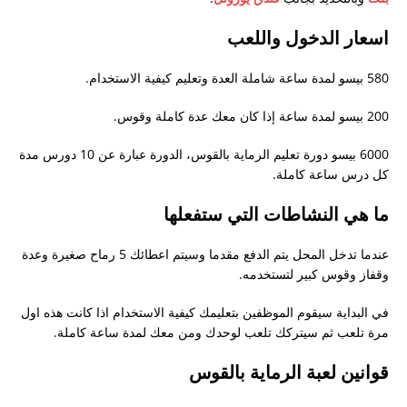
صلاحية الفيزا؟
اسعار الدخول واللعب
هل توافق السلطات السعودية على استقدام زوجة
580 بيسو لمدة ساعة شاملة العدة وتعليم كيفية الاستخدام.
كاثوليكية متزوجة من مسلم؟ و هل ذلك يتطلب اختيار
مسيحية في طلب الاستقدام؟
200 بيسو لمدة ساعة إذا كان معك عدة كاملة وقوس.
جزيرة بروكاي
6000 بيسو دورة تعليم الرماية بالقوس، الدورة عبارة عن 10 دورس مدة
سؤال عن متطلبات جامعة باقيو لعام ٢٠١٨ – ٢٠١٩
كل درس ساعة كاملة.
كيف احصل على شهادة العزوبية للزواج
ما هي النشاطات التي ستفعلها
الأوراق المطلوبة للمتزوج من فلبنية و يوجد طفل و
عندما تدخل المحل يتم الدفع مقدما وسيتم اعطائك 5 رماح صغيرة وعدة
يرغب في الإقامة في الفلبين
وقفاز وقوس كبير لتستخدمه.
استشاره تاشيره من المانيا
في البداية سيقوم الموظفين بتعليمك كيفية الاستخدام اذا كانت هذه اول
دراسة القانون في الفلبين
مرة تلعب ثم سيتركك تلعب لوحدك ومن معك لمدة ساعة كاملة.
تجديد باسبور
قوانين لعبة الرماية بالقوس
طلب مشوره ومساعدة