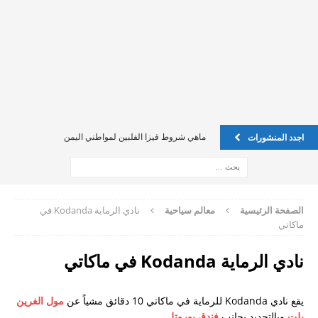
ماهي شروط فيزا الفلبين لمواطني اليمن
اجدد المنشورات
اين يمكن تسجيل عقد الاجار في فلبين ليكن ضمان لي ً؟
فيزا للفليبين للسوريين
فيزا للفليبين للسوريين
الصفحة الرئيسية
معالم سياحية
نادي الرماية Kodanda في
ماكاتي
Oec للخادمة الفلبينية
نادي الرماية Kodanda في ماكاتي
الدول المسموحه لجواز الفلبين
كيف يمكن تقديم طلب on line
يقع نادي Kodanda للرماية في ماكاتي 10 دقائق مشياً عن
مول الغرين
إستفسار حول الفيزا بالنسبة للسعوديين
بلت
وبالتحديد بجانب
فندق يوروتل
.