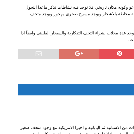
غو وكونه مكان تاريخي فلا توجد فيه نشاطات تذكر ماعدا التجول
ائية محاطة بالاشجار ويوجد مسرح صخري مهجور ويوجد متحف
عدة
د عدة محلات لشراء التحف التذكارية والسيجار الفلبيني وايضآ اذا
معهم فلبينيات
ات.
ت من الاسبانية ثم اليابانية و اخيرا الامريكية مع وجود متحف صغير
 المعالم في مانيلا قلعة قديمة ستجد مشهد رائع في كل زاوية.