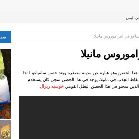
ي اليمن
لبين ليكن ضمان لي ً؟
اغو في انتراموروس مانيلا
صفح
موروس مانيلا
قام القائد العسكري الاسباني ميغل دي ليغاربي ببناء هذا الحصن وهو عبارة عن مدينة مصغرة ويعد حصن سانتياغو Fort
حد أهم نقاط الجذب في مانيلا. يوجد في هذا الحصن سجن كان يستخدم
اء الذين سجنو في هذا الحصن البطل القومي
خوسيه ريزال
.
عوديين
 استقدام زوجة كاثوليكية متزوجة من مسلم؟ و هل ذلك يتطلب اختيار