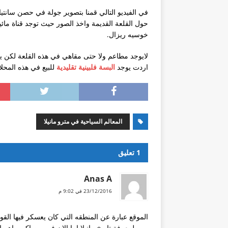
دراسة العلاج الطبيعي
في الفيديو التالي قمنا بتصوير جولة في حصن سانتيا
زواج مغربية من سعودي
حول القلعة القديمة واخذ الصور حيث توجد قناة م
خوسيه ريزال.
موقع فارابينو الفلبين ارجو المسا
لايوجد مطاعم ولا حتى مقاهي في هذه القلعة لكن يوج
ليش اغلب الامريكان والاوروبيين 
اردت يوجد
البسة فلبينية تقليدية
للبيع في هذه المحل
تأشيره الفلبين في عام 2018
تمديد تاشيرة
المعالم السياحية في مترو مانيلا
1 تعليق
Anas A
23/12/2016 في 9:02 م
الموقع عبارة عن المنطقه التي كان يعسكر فيها القوا
مهم لمعرفة تاريخ مانيلا اما الان فهو من اكبر واهم