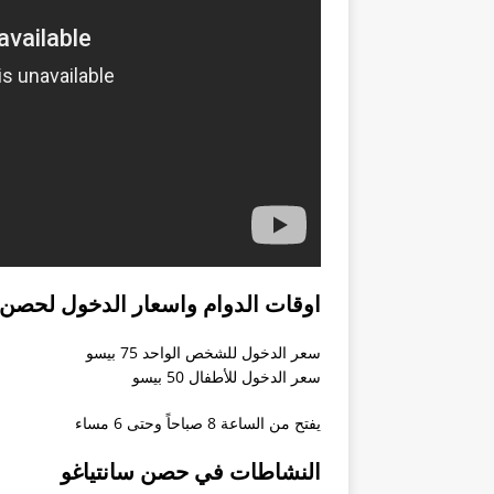
سؤال عن متطلبات جامعة باقيو لعام ٢٠١٨ – 
كيف احصل على شهادة العزوبية ل
الأوراق المطلوبة للمتزوج من فلب
استشاره تاشيره من المانيا
دراسة القانون في الفلبين
تجديد باسبور
طلب مشوره ومساعدة
حصول على فيزا الي الفلبين و انا 
اوقات الدوام واسعار الدخول لحصن 
طريقة حصول الجزائري على تأشير
سعر الدخول للشخص الواحد 75 بيسو
بوراكاي
سعر الدخول للأطفال 50 بيسو
الزواج والحصول على الاقامة الفلب
يفتح من الساعة 8 صباحاً وحتى 6 مساء
اريد عناوين الفنادق الاقتصادية في 
النشاطات في حصن سانتياغو
دراسة الطب في الفلبين