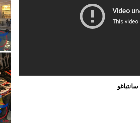
٢٠١٩
لزواج
نية و يوجد طفل و يرغب في الإقامة في الفلبين
لبناني
سانتياغو
ة الفلبين
ينية
مانيلا