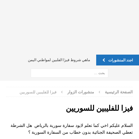
ماهي شروط فيزا الفلبين لمواطني اليمن
اجدد المنشورات
اين يمكن تسجيل عقد الاجار في فلبين ليكن ضمان لي ً؟
فيزا للفليبين للسوريين
فيزا للفليبين للسوريين
الصفحة الرئيسية
منشورات الزوار
فيزا للفليبين للسوريين
Oec للخادمة الفلبينية
فيزا للفليبين للسوريين
الدول المسموحه لجواز الفلبين
كيف يمكن تقديم طلب on line
السلام عليكم اخي كما تعلم لايود سفارة سورية بالرياض هل الشرطة
تعطي الصحيفة الجنائية بدون خطاب من السفارة السورية ؟
إستفسار حول الفيزا بالنسبة للسعوديين