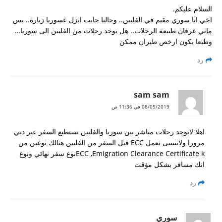
السلام عليكم.
اخي انا سوري مقيم في الفلبين.. وحاليا حابب انزل عسوريا زيارة.. بس
ماني عرفان طبيعة الرحلات.. هل يوجد رحلات من الفلبين الى سوريا…
وطبعا يكون ارخص طيران ممكن
رد
sam sam
08/05/2019 في 11:36 ص
اهلا لايوجد رحلات مباشر بين سوريا والفلبين تستطيع السفر عير دبي
مرورا ولاتنسى تعمل ECC قبل السفر من الفلبين هنالك نوعين من
ECC ,Emigration Clearance Certificate kنوع سفر نهائي ونوع
انك مسافر بشكل مؤقت
رد
سوري