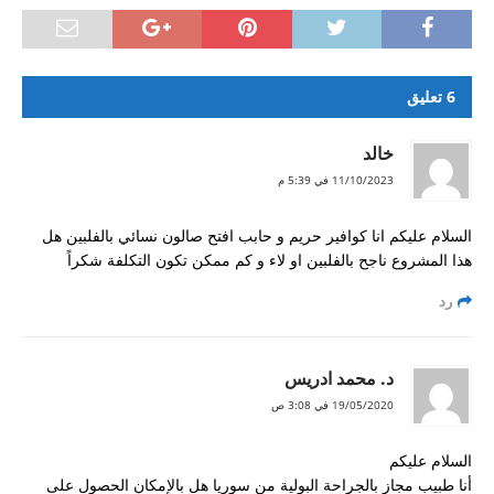
صلاحية الفيزا؟
هل توافق السلطات السعودية على استقدام زوجة
كاثوليكية متزوجة من مسلم؟ و هل ذلك يتطلب اختيار
6 تعليق
مسيحية في طلب الاستقدام؟
خالد
جزيرة بروكاي
11/10/2023 في 5:39 م
سؤال عن متطلبات جامعة باقيو لعام ٢٠١٨ – ٢٠١٩
السلام عليكم انا كوافير حريم و حابب افتح صالون نسائي بالفلبين هل
كيف احصل على شهادة العزوبية للزواج
هذا المشروع ناجح بالفلبين او لاء و كم ممكن تكون التكلفة شكراً
الأوراق المطلوبة للمتزوج من فلبنية و يوجد طفل و
رد
يرغب في الإقامة في الفلبين
استشاره تاشيره من المانيا
د. محمد ادريس
دراسة القانون في الفلبين
19/05/2020 في 3:08 ص
تجديد باسبور
السلام عليكم
طلب مشوره ومساعدة
أنا طبيب مجاز بالجراحة البولية من سوريا هل بالإمكان الحصول على