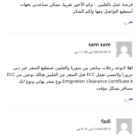
حصول على فيزا الي الفلبين و انا لبناني
فرصة عمل بالفلبين .. وكم الأجور تقريبا..ممكن تساعدني بجهات
أستطيع التواصل معها ولكم الشكر
طريقة حصول الجزائري على تأشيرة الفلبين
رد
بوراكاي
الزواج والحصول على الاقامة الفلبينية
sam sam
اريد عناوين الفنادق الاقتصادية في مانيلا
08/05/2019 في 11:38 ص
دراسة الطب في الفلبين
دراسة العلاج الطبيعي
اهلا لايوجد رحلات مباشر بين سوريا والفلبين تستطيع السفر عير دبي
مرورا ولاتنسى تعمل ECC قبل السفر من الفلبين هنالك نوعين من ECC
زواج مغربية من سعودي
,Emigration Clearance Certificate kنوع سفر نهائي ونوع انك
مسافر بشكل مؤقت
موقع فارابينو الفلبين ارجو المساعدة
ليش اغلب الامريكان والاوروبيين معهم فلبينيات
رد
تأشيره الفلبين في عام 2018
تمديد تاشيرة
fadi
21/04/2019 في 8:10 ص