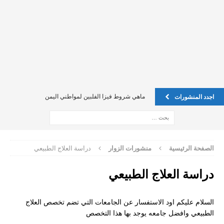
ماهي شروط فيزا الفلبين لمواطني اليمن
اجدد المنشورات
اين يمكن تسجيل عقد الاجار في فلبين ليكن ضمان لي ً؟
فيزا للفليبين للسوريين
فيزا للفليبين للسوريين
الصفحة الرئيسية
منشورات الزوار
دراسة العلاج الطبيعي
Oec للخادمة الفلبينية
دراسة العلاج الطبيعي
الدول المسموحه لجواز الفلبين
كيف يمكن تقديم طلب on line
السلام عليكم اود الاستفسار عن الجامعات التي تضم تخصص العلاج
الطبيعي وافضل جامعه يوجد بها هذا التخصص
إستفسار حول الفيزا بالنسبة للسعوديين