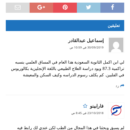
صلاحية الفيزا؟
هل توافق السلطات السعودية على استقدام زوجة
كاثوليكية متزوجة من مسلم؟ و هل ذلك يتطلب اختيار
تعليقين
مسيحية في طلب الاستقدام؟
إسماعيل عبدالقادر
جزيرة بروكاي
30/09/2019 في 10:59 ص
سؤال عن متطلبات جامعة باقيو لعام ٢٠١٨ – ٢٠١٩
لي ابن اكمل الثانوية السعودية هذا العام في المساق العلمي بنسبه
كيف احصل على شهادة العزوبية للزواج
تراكمية 87.3 ويود دراسة العلاج الطبيعي باللغة الإنجليزية بكالوريوس
الأوراق المطلوبة للمتزوج من فلبنية و يوجد طفل و
في الفلبين. كم يكلف رسوم الدراسه وكيف السكن والمعيشة
يرغب في الإقامة في الفلبين
رد
استشاره تاشيره من المانيا
دراسة القانون في الفلبين
فارابينو
23/10/2018 في 8:45 ص
تجديد باسبور
طلب مشوره ومساعدة
لم يسبق وبحثنا في هذا المجال من الطب لكن عندي لك رابط فيه