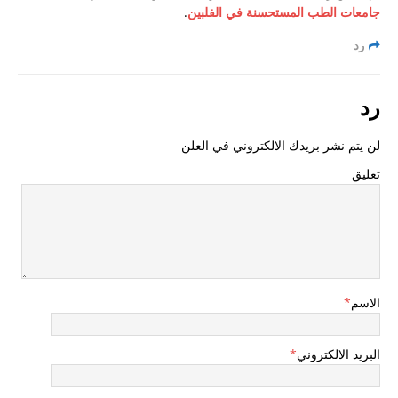
حصول على فيزا الي الفلبين و انا لبناني
جامعات الطب المستحسنة في الفلبين
.
طريقة حصول الجزائري على تأشيرة الفلبين
رد
بوراكاي
رد
الزواج والحصول على الاقامة الفلبينية
اريد عناوين الفنادق الاقتصادية في مانيلا
لن يتم نشر بريدك الالكتروني في العلن
دراسة الطب في الفلبين
تعليق
دراسة العلاج الطبيعي
زواج مغربية من سعودي
موقع فارابينو الفلبين ارجو المساعدة
ليش اغلب الامريكان والاوروبيين معهم فلبينيات
الاسم
*
تأشيره الفلبين في عام 2018
تمديد تاشيرة
البريد الالكتروني
*