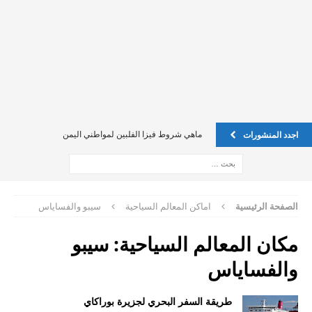
ماهي شروط فيزا الفلبين لمواطني اليمن
اجدد المنشورات
اين يمكن تسجيل عقد الاجار في فلبين ليكن ضمان لي ً؟
فيزا للفليبين للسوريين
فيزا للفليبين للسوريين
الصفحة الرئيسية
اماكن المعالم السياحية
سيبو والفساياس
Oec للخادمة الفلبينية
مكان المعالم السياحية:
سيبو
الدول المسموحه لجواز الفلبين
والفساياس
كيف يمكن تقديم طلب on line
إستفسار حول الفيزا بالنسبة للسعوديين
طريقة السفر البحري لجزيرة بوراكاي