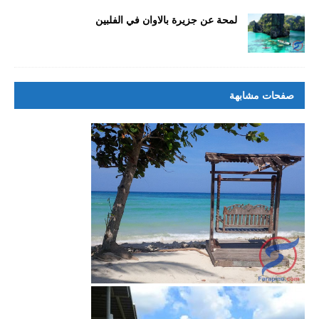
حصول على فيزا الي الفلبين و انا لبناني
لمحة عن جزيرة بالاوان في الفلبين
طريقة حصول الجزائري على تأشيرة الفلبين
بوراكاي
الزواج والحصول على الاقامة الفلبينية
صفحات مشابهة
اريد عناوين الفنادق الاقتصادية في مانيلا
دراسة الطب في الفلبين
دراسة العلاج الطبيعي
زواج مغربية من سعودي
موقع فارابينو الفلبين ارجو المساعدة
ليش اغلب الامريكان والاوروبيين معهم فلبينيات
تأشيره الفلبين في عام 2018
تمديد تاشيرة